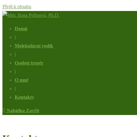
Přejít k obsahu
Domů
|
Molekulární vodík
|
Osobní trenér
|
O mně
|
Kontakty
Nabídka
Zavřít